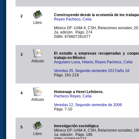
Construyendo desde la economía de los trabaja
2
Reyes Pacheco, Celia
Libro
México DF: UAM-X, CSH, Relaciones sociales; 20
2a. edición Págs. 274
ISBN: 978607281077
El estudio a empresas recuperadas y cooper
3
trabajo en México
Artículo
Anguiano Luna, Hilario
;
Reyes Pacheco, Celia
Veredas 35, Segundo semestre 2017/año 18
Págs. 191-219
Homenaje a Henri Lefebvre.
4
Pacheco Reyes, Celia
Artículo
Veredas 12, Segundo semestre de 2006
Págs. 7-10
Investigación sociológica
5
México DF: UAM-X, CSH, Relaciones sociales; 19
Libro
1a. edición Págs. 186
ISBN: 970654027X