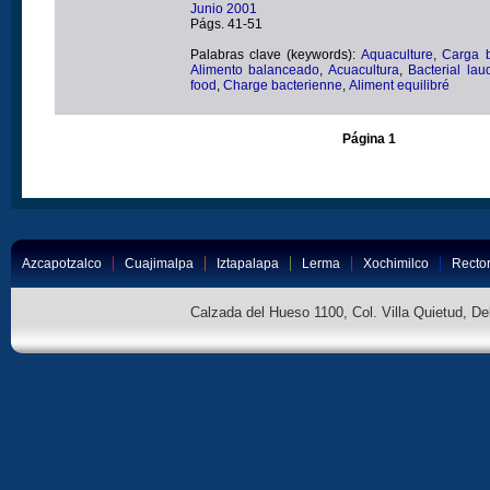
Junio 2001
Págs. 41-51
Palabras clave (keywords):
Aquaculture
,
Carga b
Alimento balanceado
,
Acuacultura
,
Bacterial lau
food
,
Charge bacterienne
,
Aliment equilibré
Página 1
Azcapotzalco
Cuajimalpa
Iztapalapa
Lerma
Xochimilco
Rector
Calzada del Hueso 1100, Col. Villa Quietud, D