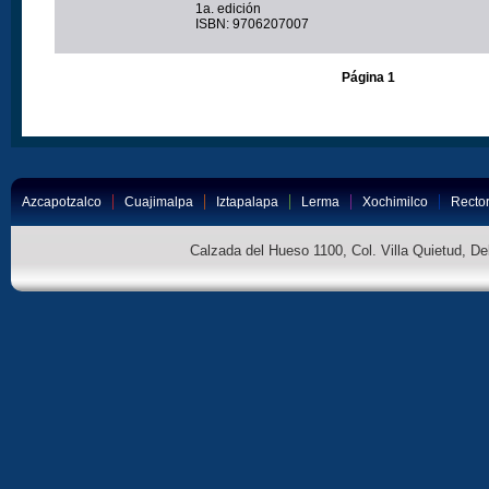
1a. edición
ISBN: 9706207007
Página 1
Azcapotzalco
Cuajimalpa
Iztapalapa
Lerma
Xochimilco
Rector
Calzada del Hueso 1100, Col. Villa Quietud, D