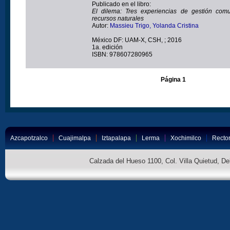
Publicado en el libro:
El dilema: Tres experiencias de gestión comu
recursos naturales
Autor:
Massieu Trigo, Yolanda Cristina
México DF: UAM-X, CSH, ; 2016
1a. edición
ISBN: 978607280965
Página 1
Azcapotzalco
Cuajimalpa
Iztapalapa
Lerma
Xochimilco
Rector
Calzada del Hueso 1100, Col. Villa Quietud, D