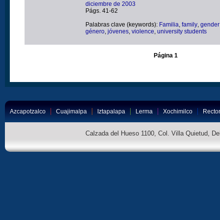
diciembre de 2003
Págs. 41-62
Palabras clave (keywords):
Familia
,
family
,
gender
género
,
jóvenes
,
violence
,
university students
Página 1
Azcapotzalco
Cuajimalpa
Iztapalapa
Lerma
Xochimilco
Rector
Calzada del Hueso 1100, Col. Villa Quietud, D