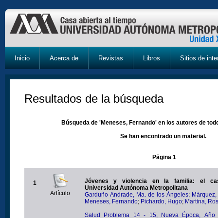
Inicio
Acerca de
Revistas
Libros
Sitios de inte
Resultados de la búsqueda
Búsqueda de 'Meneses, Fernando' en los autores de todo
Se han encontrado un material.
Página 1
Jóvenes y violencia en la familia: el caso de la
1
Universidad Autónoma Metropolitana
Artículo
Garduño Andrade, Ma. de los Ángeles
;
Márquez, 
Meneses, Fernando
;
Pichardo, Hugo
;
Martina, Ro
Salud Problema 14 - 15, Nueva Época, Año 8