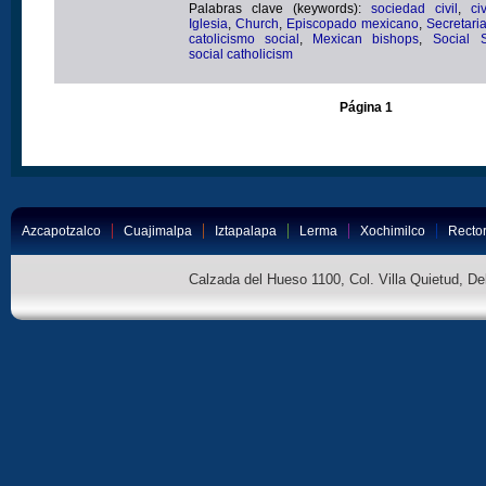
Palabras clave (keywords):
sociedad civil
,
ci
Iglesia
,
Church
,
Episcopado mexicano
,
Secretari
catolicismo social
,
Mexican bishops
,
Social S
social catholicism
Página 1
Azcapotzalco
Cuajimalpa
Iztapalapa
Lerma
Xochimilco
Rector
Calzada del Hueso 1100, Col. Villa Quietud, D