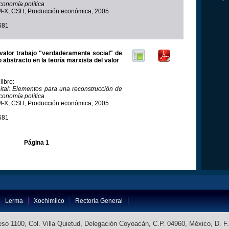
economía política
-X, CSH, Producción económica; 2005
681
l valor trabajo "verdaderamente social" de
o abstracto en la teoría marxista del valor
libro:
pital: Elementos para una reconstrucción de
economía política
-X, CSH, Producción económica; 2005
681
Página 1
Lerma
Xochimilco
Rectoría General
so 1100, Col. Villa Quietud, Delegación Coyoacán, C.P. 04960, México, D. F.