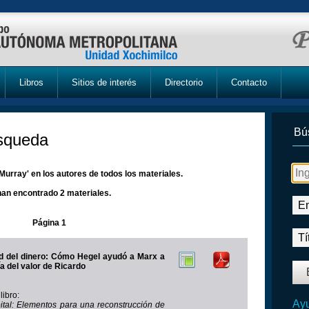
Libros
Sitios de interés
Directorio
Contacto
Bú
úsqueda
urray' en los autores de todos los materiales.
han encontrado 2 materiales.
Página 1
d del dinero: Cómo Hegel ayudó a Marx a
ía del valor de Ricardo
libro:
Ayu
pital: Elementos para una reconstrucción de