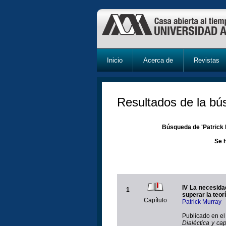
Inicio
Acerca de
Revistas
Resultados de la b
Búsqueda de 'Patrick M
Se 
IV La necesida
1
superar la teor
Capítulo
Patrick Murray
Publicado en el 
Dialéctica y ca