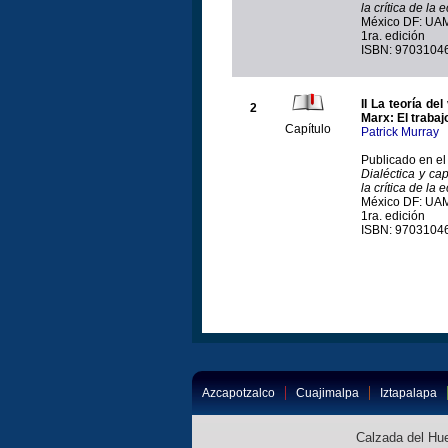
la crítica de la 
México DF: UAM
1ra. edición
ISBN: 9703104
II La teoría de
2
Marx: El trabaj
Capítulo
Patrick Murray
Publicado en el 
Dialéctica y ca
la crítica de la 
México DF: UAM
1ra. edición
ISBN: 9703104
Azcapotzalco
Cuajimalpa
Iztapalapa
Calzada del Hue