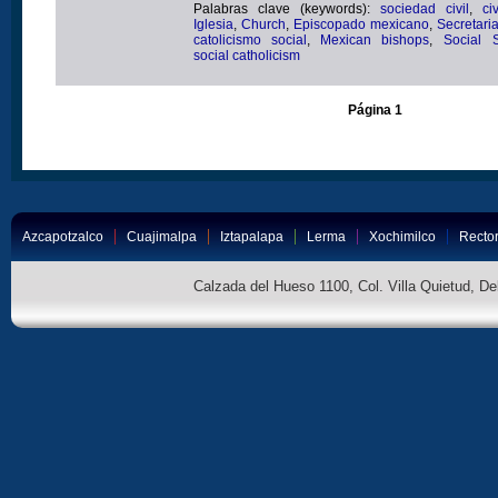
Palabras clave (keywords):
sociedad civil
,
ci
Iglesia
,
Church
,
Episcopado mexicano
,
Secretari
catolicismo social
,
Mexican bishops
,
Social S
social catholicism
Página 1
Azcapotzalco
Cuajimalpa
Iztapalapa
Lerma
Xochimilco
Rector
Calzada del Hueso 1100, Col. Villa Quietud, D