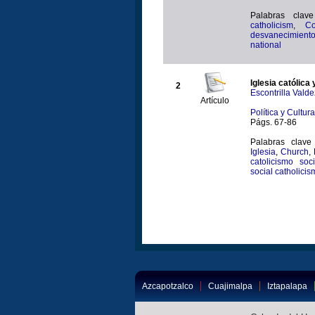
Palabras clav
catholicism
,
Co
desvanecimient
national
Iglesia católica
2
Escontrilla Val
Artículo
Política y Cultur
Págs. 67-86
Palabras clave
Iglesia
,
Church
,
catolicismo soci
social catholicis
Azcapotzalco
Cuajimalpa
Iztapalapa