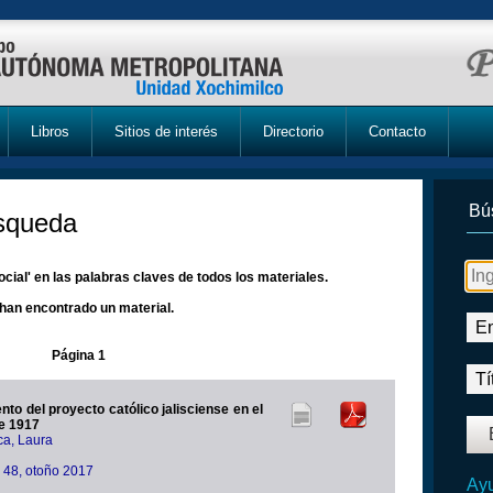
Libros
Sitios de interés
Directorio
Contacto
Bú
úsqueda
cial' en las palabras claves de todos los materiales.
han encontrado un material.
Página 1
to del proyecto católico jalisciense en el
e 1917
a, Laura
a 48, otoño 2017
Ayu