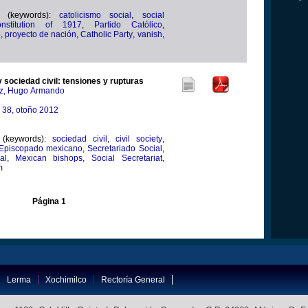
e (keywords):
catolicismo social
,
social
nstitution of 1917
,
Partido Católico
,
o
,
proyecto de nación
,
Catholic Party
,
vanish
,
 y sociedad civil: tensiones y rupturas
dez, Hugo Armando
a 38, otoño 2012
 (keywords):
sociedad civil
,
civil society
,
Episcopado mexicano
,
Secretariado Social
,
al
,
Mexican bishops
,
Social Secretariat
,
m
Página 1
Lerma
Xochimilco
Rectoría General