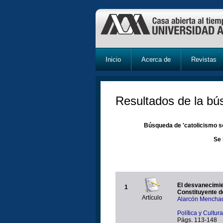
Inicio
Acerca de
Revistas
Resultados de la b
Búsqueda de 'catolicismo so
Se 
El desvanecimien
1
Constituyente d
Artículo
Alarcón Menchac
Política y Cultur
Págs. 113-148