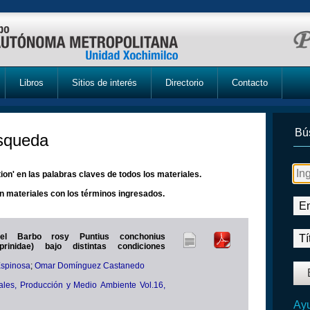
Libros
Sitios de interés
Directorio
Contacto
Bú
úsqueda
on' en las palabras claves de todos los materiales.
n materiales con los términos ingresados.
del Barbo rosy Puntius conchonius
distintas condiciones
Espinosa
;
Omar Domínguez Castanedo
les, Producción y Medio Ambiente Vol.16,
Ayu