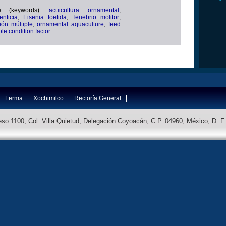
ve (keywords):
acuicultura ornamental
,
enticia
,
Eisenia foetida
,
Tenebrio molitor
,
ión múltiple
,
ornamental aquaculture
,
feed
ple condition factor
Lerma
Xochimilco
Rectoría General
so 1100, Col. Villa Quietud, Delegación Coyoacán, C.P. 04960, México, D. F.