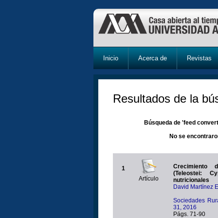
Inicio
Acerca de
Revistas
Resultados de la b
Búsqueda de 'feed converti
No se encontraro
Crecimiento 
1
(Teleostei: Cyprinidae) bajo 
Artículo
nutricionales
David Martínez 
Sociedades Rura
31, 2016
Págs. 71-90