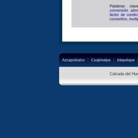
Palabras cla
conversión alim
factor de condic
convertion
,
multi
Azcapotzalco
Cuajimalpa
Iztapalapa
Calzada del Hue