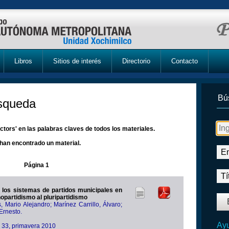
Libros
Sitios de interés
Directorio
Contacto
Bú
úsqueda
actors' en las palabras claves de todos los materiales.
han encontrado un material.
Página 1
los sistemas de partidos municipales en
opartidismo al pluripartidismo
s, Mario Alejandro; Marínez Carrillo, Álvaro;
Ernesto.
Ayu
ra 33, primavera 2010