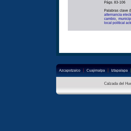
Págs. 83-106
Palabras clave 
alternancia elect
cambio
,
municipa
local political ac
Azcapotzalco
Cuajimalpa
Iztapalapa
Calzada del Hue