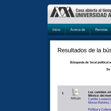
Inicio
Acerca de
Revistas
Resultados de la b
Búsqueda de 'local political 
Se 
Los cambios en 
1
México: del mon
Artículo
Carrillo Luviano
Morua Ramírez, 
Política y Cultu