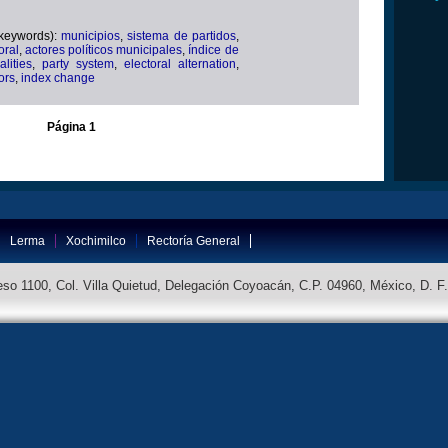
(keywords):
municipios
,
sistema de partidos
,
oral
,
actores políticos municipales
,
índice de
lities
,
party system
,
electoral alternation
,
tors
,
index change
Página 1
Lerma
Xochimilco
Rectoría General
so 1100, Col. Villa Quietud, Delegación Coyoacán, C.P. 04960, México, D. F.