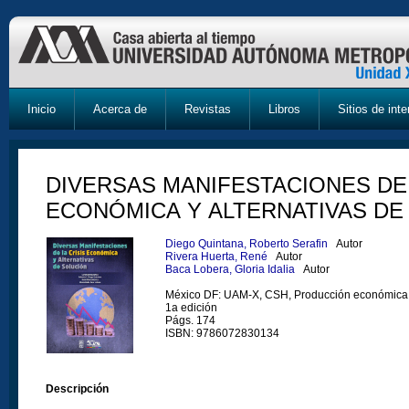
Inicio
Acerca de
Revistas
Libros
Sitios de inte
DIVERSAS MANIFESTACIONES DE 
ECONÓMICA Y ALTERNATIVAS DE
Diego Quintana, Roberto Serafin
Autor
Rivera Huerta, René
Autor
Baca Lobera, Gloria Idalia
Autor
México DF: UAM-X, CSH, Producción económica
1a edición
Págs. 174
ISBN: 9786072830134
Descripción