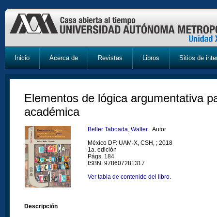
Inicio
Acerca de
Revistas
Libros
Sitios de inte
Elementos de lógica argumentativa par
académica
Beller Taboada, Walter
Autor
México DF: UAM-X, CSH, ; 2018
1a. edición
Págs. 184
ISBN: 978607281317
Ver tabla de contenido del libro.
Descripción