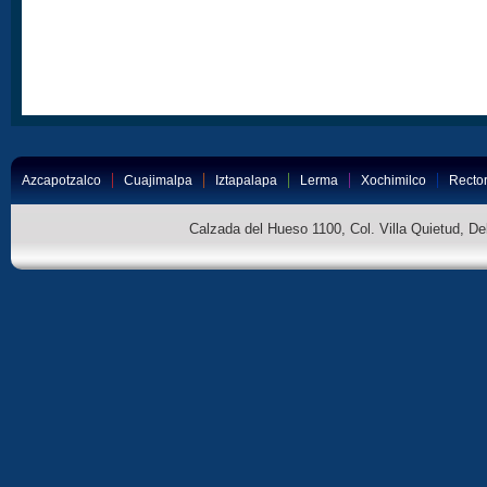
Azcapotzalco
Cuajimalpa
Iztapalapa
Lerma
Xochimilco
Rector
Calzada del Hueso 1100, Col. Villa Quietud, D