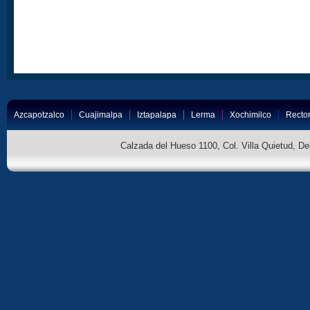
Azcapotzalco
Cuajimalpa
Iztapalapa
Lerma
Xochimilco
Rector
Calzada del Hueso 1100, Col. Villa Quietud, D