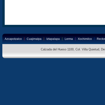
Azcapotzalco
Cuajimalpa
Iztapalapa
Lerma
Xochimilco
Rector
Calzada del Hueso 1100, Col. Villa Quietud, D