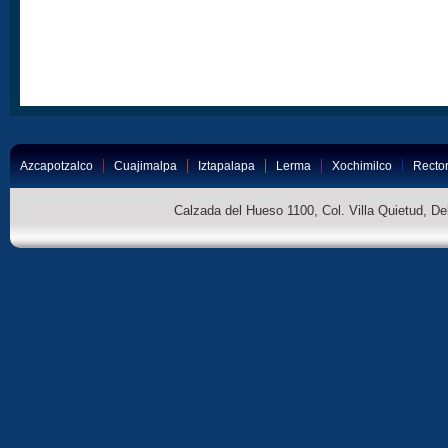
Azcapotzalco
Cuajimalpa
Iztapalapa
Lerma
Xochimilco
Rector
Calzada del Hueso 1100, Col. Villa Quietud, D