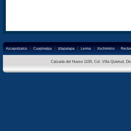
Azcapotzalco
Cuajimalpa
Iztapalapa
Lerma
Xochimilco
Rector
Calzada del Hueso 1100, Col. Villa Quietud, D