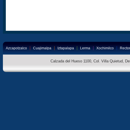
Azcapotzalco
Cuajimalpa
Iztapalapa
Lerma
Xochimilco
Rector
Calzada del Hueso 1100, Col. Villa Quietud, D