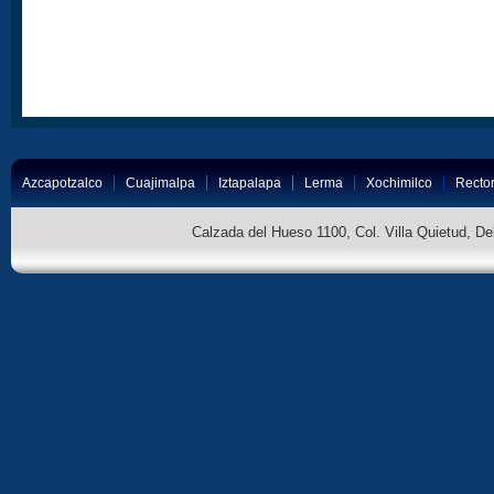
Azcapotzalco
Cuajimalpa
Iztapalapa
Lerma
Xochimilco
Rector
Calzada del Hueso 1100, Col. Villa Quietud, D