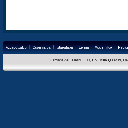
Azcapotzalco
Cuajimalpa
Iztapalapa
Lerma
Xochimilco
Rector
Calzada del Hueso 1100, Col. Villa Quietud, D