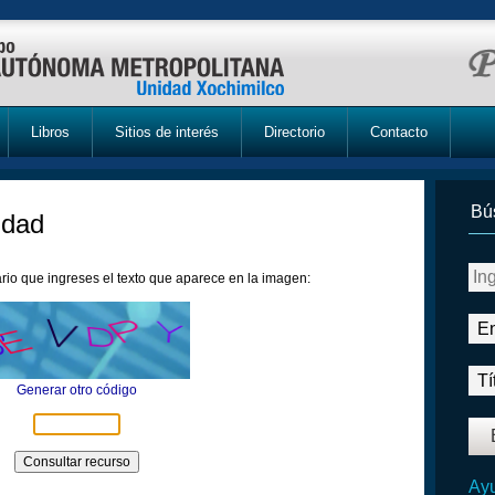
Libros
Sitios de interés
Directorio
Contacto
Bú
idad
rio que ingreses el texto que aparece en la imagen:
Generar otro código
Ayu