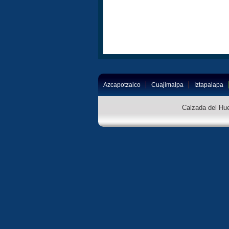
Azcapotzalco
Cuajimalpa
Iztapalapa
Calzada del Hue