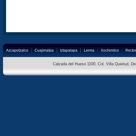
Azcapotzalco
Cuajimalpa
Iztapalapa
Lerma
Xochimilco
Rector
Calzada del Hueso 1100, Col. Villa Quietud, D