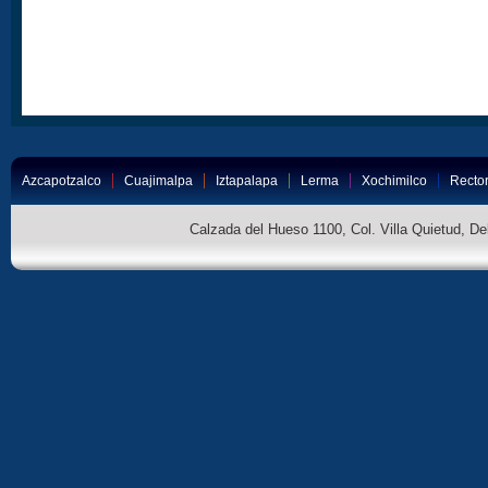
Azcapotzalco
Cuajimalpa
Iztapalapa
Lerma
Xochimilco
Rector
Calzada del Hueso 1100, Col. Villa Quietud, D