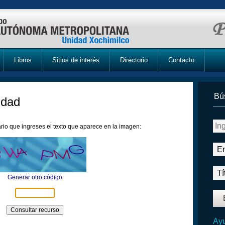
Libros
Sitios de interés
Directorio
Contacto
Bú
idad
rio que ingreses el texto que aparece en la imagen:
Generar otro código
Ayu