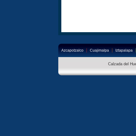
Azcapotzalco
Cuajimalpa
Iztapalapa
Calzada del Hue