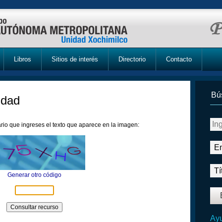
Libros
Sitios de interés
Directorio
Contacto
Bú
idad
rio que ingreses el texto que aparece en la imagen:
Generar otro código
Ayu