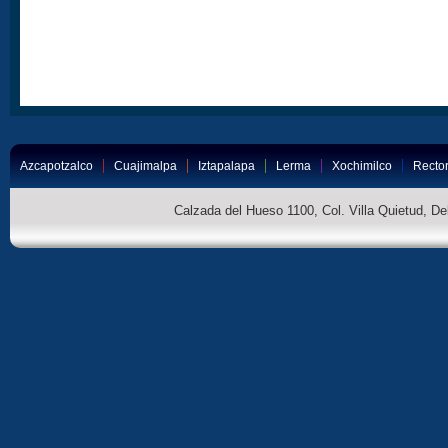
Azcapotzalco
Cuajimalpa
Iztapalapa
Lerma
Xochimilco
Rector
Calzada del Hueso 1100, Col. Villa Quietud, D