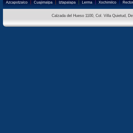
Azcapotzalco
Cuajimalpa
Iztapalapa
Lerma
Xochimilco
Rector
Calzada del Hueso 1100, Col. Villa Quietud, D