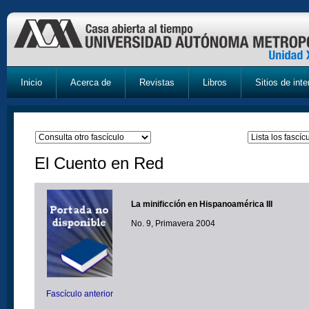
Inicio
Acerca de
Revistas
Libros
Sitios de inte
El Cuento en Red
La minificción en Hispanoamérica III
No. 9, Primavera 2004
Fascículo anterior