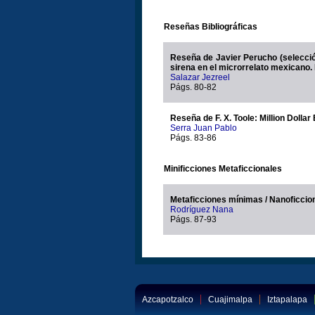
Reseñas Bibliográficas
Reseña de Javier Perucho (selección y pr
sirena en el microrrelato mexicano.
Salazar Jezreel
Págs. 80-82
Reseña de F. X. Toole: Million Dolla
Serra Juan Pablo
Págs. 83-86
Minificciones Metaficcionales
Metaficciones mínimas / Nanoficcio
Rodríguez Nana
Págs. 87-93
Azcapotzalco
Cuajimalpa
Iztapalapa