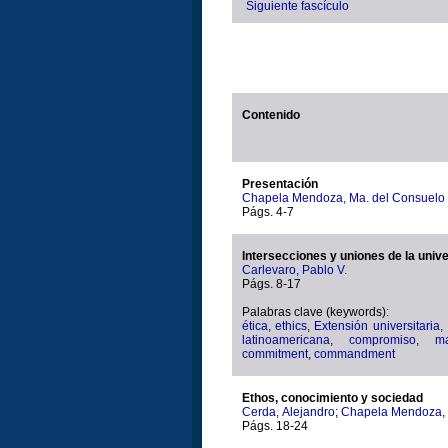
Siguiente fascículo
Contenido
Presentación
Chapela Mendoza, Ma. del Consuelo
Págs. 4-7
Intersecciones y uniones de la unive
Carlevaro, Pablo V.
Págs. 8-17
Palabras clave (keywords):
ética
,
ethics
,
Extensión universitaria
,
latinoamericana
,
compromiso
,
m
commitment
,
commandment
Ethos, conocimiento y sociedad
Cerda, Alejandro
;
Chapela Mendoza, 
Págs. 18-24