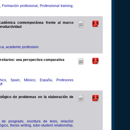
,
Formación profesional
,
Professional training
,
académica contemporánea frente al marco
productividad
ica
,
academic profession
ersitarios: una perspectiva comparativa
hics
,
Spain
,
México
,
España
,
Profesores
ff
ológico de problemas en la elaboración de
s de posgrado
,
escritura de tesis
,
relación
ógico
,
thesis writing
,
tutor-student relationship
,