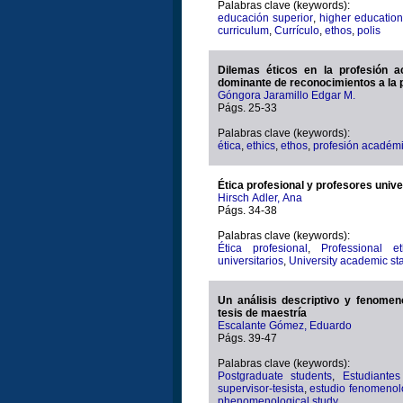
Palabras clave (keywords):
educación superior
,
higher education
curriculum
,
Currículo
,
ethos
,
polis
Dilemas éticos en la profesión 
dominante de reconocimientos a la 
Góngora Jaramillo Edgar M.
Págs. 25-33
Palabras clave (keywords):
ética
,
ethics
,
ethos
,
profesión académ
Ética profesional y profesores univ
Hirsch Adler, Ana
Págs. 34-38
Palabras clave (keywords):
Ética profesional
,
Professional et
universitarios
,
University academic sta
Un análisis descriptivo y fenomen
tesis de maestría
Escalante Gómez, Eduardo
Págs. 39-47
Palabras clave (keywords):
Postgraduate students
,
Estudiante
supervisor-tesista
,
estudio fenomenol
phenomenological study