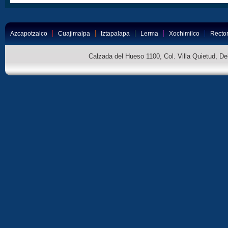
Azcapotzalco
Cuajimalpa
Iztapalapa
Lerma
Xochimilco
Rector
Calzada del Hueso 1100, Col. Villa Quietud, D