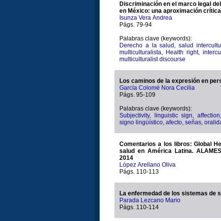
Discriminación en el marco legal del
en México: una aproximación crítica
Isunza Vera Andrea
Págs. 79-94
Palabras clave (keywords):
Derecho a la salud, salud intercultur
multiculturalista
,
Health right, intercu
multiculturalist discourse
Los caminos de la expresión en pers
García Colomé Nora Cecilia
Págs. 95-109
Palabras clave (keywords):
Subjectivity, linguistic sign, affecti
signo lingüístico, afecto, señas, oral
Comentarios a los libros: Global He
salud en América Latina. ALAMES
2014
López Arellano Oliva
Págs. 110-113
Parada Lezcano Mario
Págs. 110-114