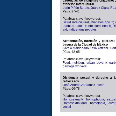
Creencias de indígenas chiapanecos
atención intercultural
Lerin Piñón Sergio
;
Juárez Clara
;
Rea
Págs. 27-41
Palabras clave (keywords):
Salud intercultural; Diabetes tipo 
pueblos indios
,
Intercultural health, Diabet
aid, indigenous peoples
Alimentación, nutrición y pobreza:
basura de la Ciudad de México
García Maldonado Katia Yetzani
;
Bert
Págs. 42-65
Palabras clave (keywords):
Food, nutrition, urban poverty, gar
garbage workers.
Disidencia sexual y derecho a l
retrocesos
José Arturo Granados Cosme
Págs. 66-78
Palabras clave (keywords):
Homosexuality, homophobia, sexual d
Homosexualidad, homofobia, divers
social