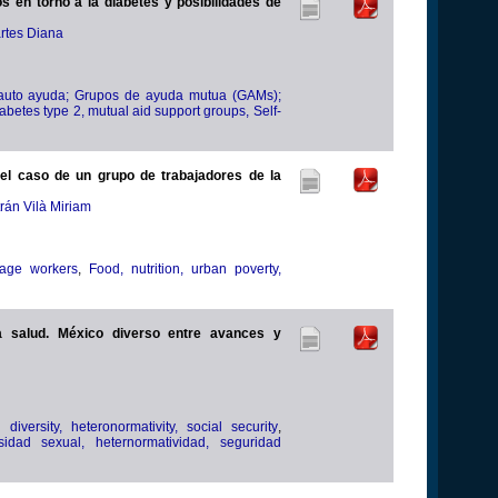
 en torno a la diabetes y posibilidades de
rtes Diana
2; auto ayuda; Grupos de ayuda mutua (GAMs);
es type 2, mutual aid support groups, Self-
 el caso de un grupo de trabajadores de la
rán Vilà Miriam
bage workers
,
Food, nutrition, urban poverty,
a salud. México diverso entre avances y
iversity, heteronormativity, social security
,
idad sexual, heternormatividad, seguridad