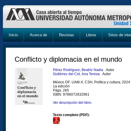
Inicio
Acerca de
Revistas
Libros
Sitios de inte
Conflicto y diplomacia en el mundo
Pérez Rodríguez, Beatríz Nadia
Autor
Gutiérrez del Cid, Ana Teresa
Autor
México DF: UAM-X, CSH, Política y cultura; 2024
1a edición
Págs. 265
ISBN: 9786072832961
Ver descripción del libro.
Texto completo (PDF):