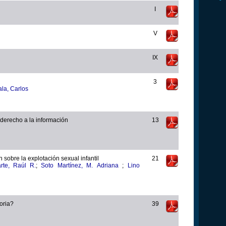
I
V
IX
3
la, Carlos
y derecho a la información
13
n sobre la explotación sexual infantil
21
mil Uriarte, Raúl R.
;
Soto Martínez, M. Adriana
;
Lino
oria?
39