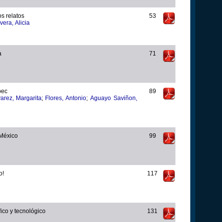
s relatos
53
vera, Alicia
a
71
pec
89
arez, Margarita
;
Flores, Antonio
;
Aguayo Saviñon,
 México
99
o!
117
fico y tecnológico
131