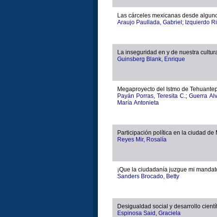
Las cárceles mexicanas desde alguno
Araujo Paullada, Gabriel
;
Izquierdo Ri
La inseguridad en y de nuestra cultur
Guinsberg Blank, Enrique
Megaproyecto del Istmo de Tehuante
Payán Porras, Teresita C.
;
Guerra Alv
María Antonieta
Participación política en la ciudad de
Reyes Mir, Rosalía
¡Que la ciudadanía juzgue mi mandat
Sanders Brocado, Betty
Desigualdad social y desarrollo cientí
Espinosa Said, Graciela