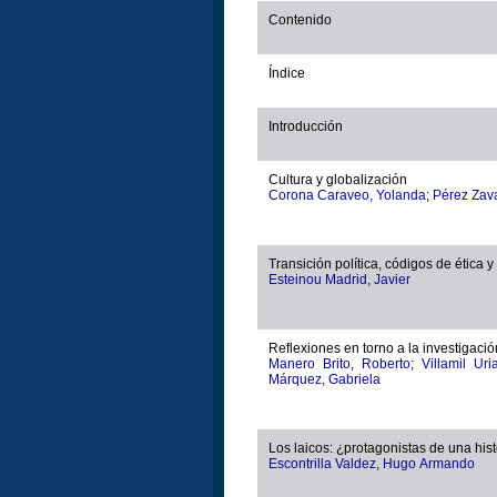
Contenido
Índice
Introducción
Cultura y globalización
Corona Caraveo, Yolanda
;
Pérez Zava
Transición política, códigos de ética 
Esteinou Madrid, Javier
Reflexiones en torno a la investigació
Manero Brito, Roberto
;
Villa
Márquez, Gabriela
Los laicos: ¿protagonistas de una hist
Escontrilla Valdez, Hugo Armando