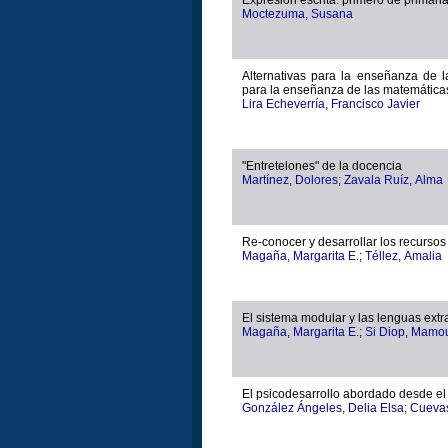
Moctezuma, Susana
Alternativas para la enseñanza de 
para la enseñanza de las matemáticas
Lira Echeverría, Francisco Javier
"Entretelones" de la docencia
Martínez, Dolores
;
Zavala Ruíz, Alma
Re-conocer y desarrollar los recursos
Magaña, Margarita E.
;
Téllez, Amalia
El sistema modular y las lenguas ext
Magaña, Margarita E.
;
Si Diop, Mamo
El psicodesarrollo abordado desde el
González Ángeles, Delia Elsa
;
Cuevas