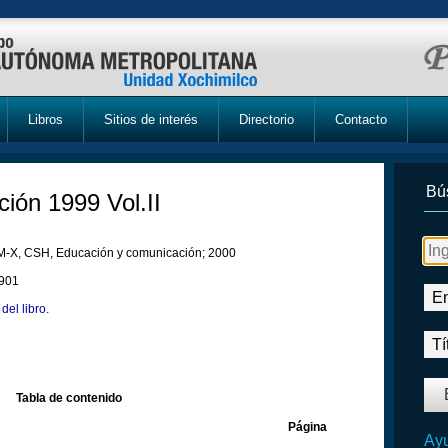
Libros
Sitios de interés
Directorio
Contacto
Bú
ción 1999 Vol.II
-X, CSH, Educación y comunicación; 2000
901
del libro.
Tabla de contenido
Página
Ayu