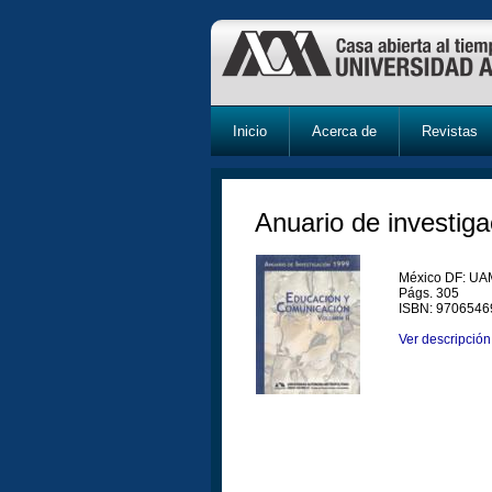
Inicio
Acerca de
Revistas
Anuario de investiga
México DF: UAM
Págs. 305
ISBN: 9706546
Ver descripción 