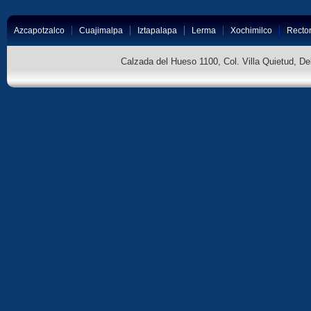
Azcapotzalco
Cuajimalpa
Iztapalapa
Lerma
Xochimilco
Rector
Calzada del Hueso 1100, Col. Villa Quietud, D