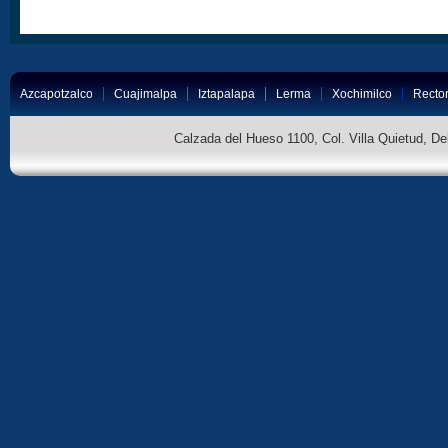
Azcapotzalco
Cuajimalpa
Iztapalapa
Lerma
Xochimilco
Rector
Calzada del Hueso 1100, Col. Villa Quietud, D