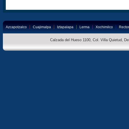
Azcapotzalco
Cuajimalpa
Iztapalapa
Lerma
Xochimilco
Rector
Calzada del Hueso 1100, Col. Villa Quietud, D