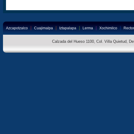
Azcapotzalco
Cuajimalpa
Iztapalapa
Lerma
Xochimilco
Rector
Calzada del Hueso 1100, Col. Villa Quietud, D