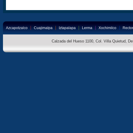
Azcapotzalco
Cuajimalpa
Iztapalapa
Lerma
Xochimilco
Rector
Calzada del Hueso 1100, Col. Villa Quietud, D