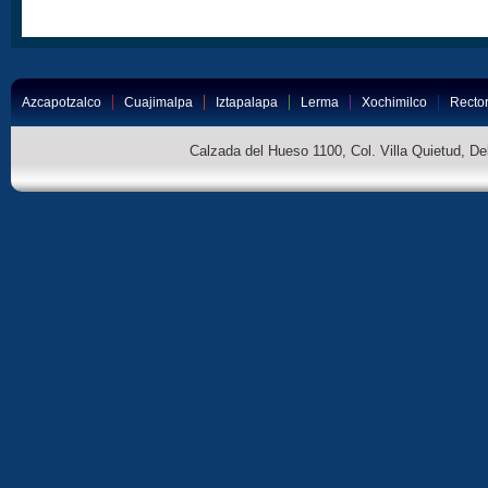
Azcapotzalco
Cuajimalpa
Iztapalapa
Lerma
Xochimilco
Rector
Calzada del Hueso 1100, Col. Villa Quietud, D