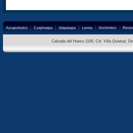
Azcapotzalco
Cuajimalpa
Iztapalapa
Lerma
Xochimilco
Rector
Calzada del Hueso 1100, Col. Villa Quietud, D