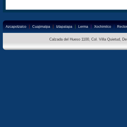
Azcapotzalco
Cuajimalpa
Iztapalapa
Lerma
Xochimilco
Rector
Calzada del Hueso 1100, Col. Villa Quietud, D