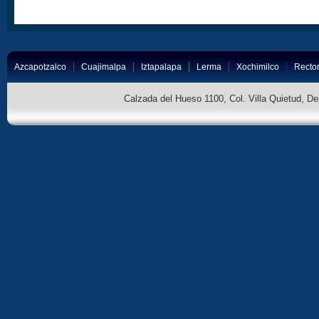
Azcapotzalco
Cuajimalpa
Iztapalapa
Lerma
Xochimilco
Rector
Calzada del Hueso 1100, Col. Villa Quietud, D