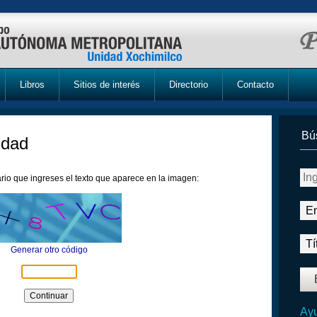
Libros
Sitios de interés
Directorio
Contacto
Bú
idad
rio que ingreses el texto que aparece en la imagen:
Generar otro código
Ayu