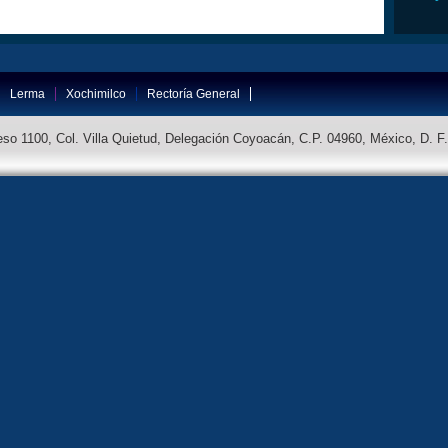
Lerma
Xochimilco
Rectoría General
so 1100, Col. Villa Quietud, Delegación Coyoacán, C.P. 04960, México, D. F.