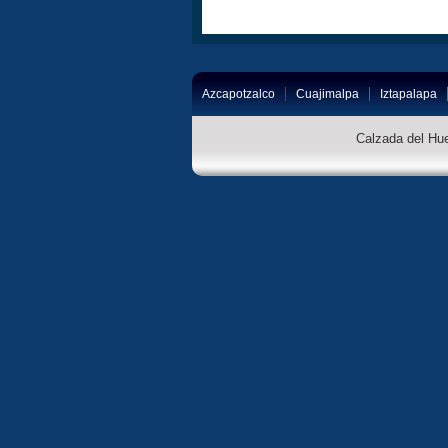
Azcapotzalco
Cuajimalpa
Iztapalapa
Calzada del Hue