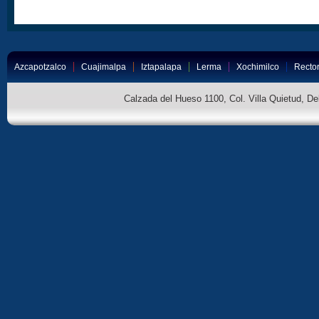
Azcapotzalco
Cuajimalpa
Iztapalapa
Lerma
Xochimilco
Rector
Calzada del Hueso 1100, Col. Villa Quietud, D