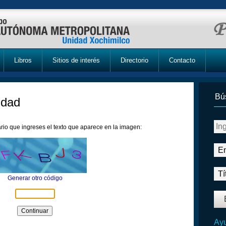
Libros
Sitios de interés
Directorio
Contacto
Bú
idad
rio que ingreses el texto que aparece en la imagen:
Generar otro código
Ayu