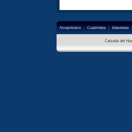
Azcapotzalco
Cuajimalpa
Iztapalapa
Calzada del Hue