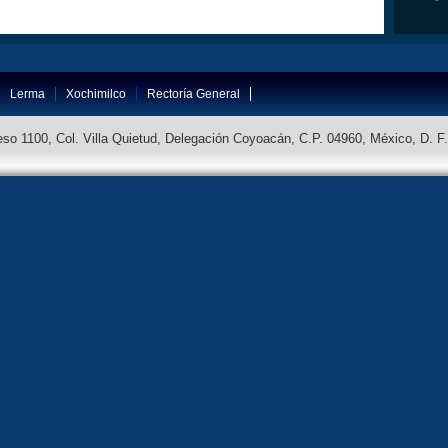
Lerma
Xochimilco
Rectoría General
so 1100, Col. Villa Quietud, Delegación Coyoacán, C.P. 04960, México, D. F.