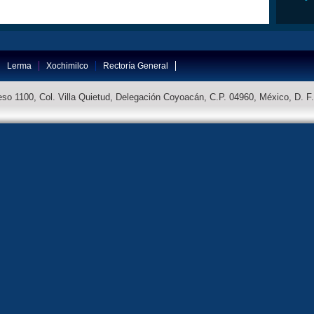
Lerma
Xochimilco
Rectoría General
so 1100, Col. Villa Quietud, Delegación Coyoacán, C.P. 04960, México, D. F.