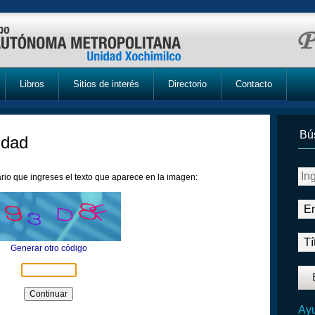
Libros
Sitios de interés
Directorio
Contacto
Bú
idad
rio que ingreses el texto que aparece en la imagen:
Generar otro código
Ayu