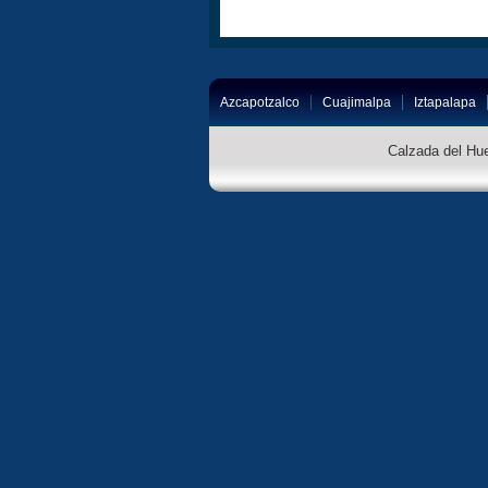
Azcapotzalco
Cuajimalpa
Iztapalapa
Calzada del Hue