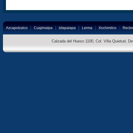
Azcapotzalco
Cuajimalpa
Iztapalapa
Lerma
Xochimilco
Rector
Calzada del Hueso 1100, Col. Villa Quietud, D