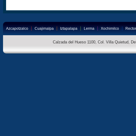
Azcapotzalco
Cuajimalpa
Iztapalapa
Lerma
Xochimilco
Rector
Calzada del Hueso 1100, Col. Villa Quietud, D